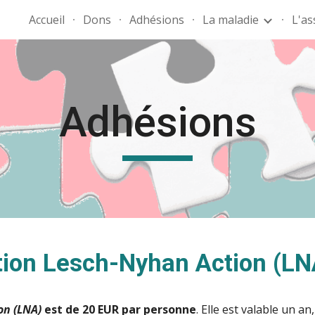
Accueil
Dons
Adhésions
La maladie
L'as
ip to main content
Skip to navigat
Adhésions
ation Lesch-Nyhan Action (LN
on (LNA)
 est de 20 EUR par personne
. Elle est valable un an